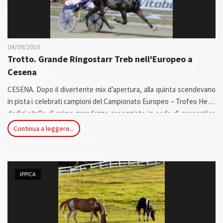
04/09/2016
Trotto. Grande Ringostarr Treb nell'Europeo a
Cesena
CESENA. Dopo il divertente mix d’apertura, alla quinta scendevano
in pista i celebrati campioni del Campionato Europeo – Trofeo Hera,
dodici stelle di prima grandezza capeggiate in sede di pronostico
dall’indigeno Ringostarr Treb, splendida realizzazione di Holger
Continua a leggere...
Ehlert e compagno d’avventura del grande Roberto Vecchione al
quale si anteponeva la proposta d’oltralpe Voltigeur de Myrt. Corsa
decisa allo stacco, allorchè un distratto Voltygeur gettava alle
ortiche ogni chance sbagliando rovinosamente...
IPPICA