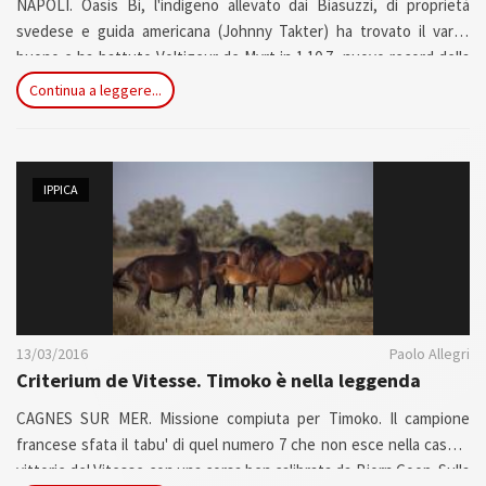
NAPOLI. Oasis Bi, l'indigeno allevato dai Biasuzzi, di proprietà
svedese e guida americana (Johnny Takter) ha trovato il varco
buono e ha battuto Voltigeur de Myrt in 1.10.7, nuovo record della
finale (1.10.8 il record di Varenne nel 2002). Record ad Agnano anche
Continua a leggere...
per le scommesse giocare sul campo: 259.700 euro, di cui 114.000
euro a quota fissa, mentre il gioco esterno è stato di 721.000 euro
per un totale che supera il milione di euro...
IPPICA
13/03/2016
Paolo Allegri
Criterium de Vitesse. Timoko è nella leggenda
CAGNES SUR MER. Missione compiuta per Timoko. Il campione
francese sfata il tabu' di quel numero 7 che non esce nella casella
vittorie del Vitesse con una corsa ben calibrata da Bjorn Goop. Sulla