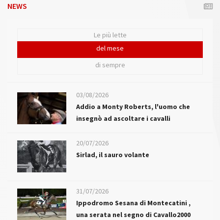
NEWS
Le più lette
del mese
di sempre
03/08/2026
Addio a Monty Roberts, l'uomo che
insegnò ad ascoltare i cavalli
20/07/2026
Sirlad, il sauro volante
31/07/2026
Ippodromo Sesana di Montecatini ,
una serata nel segno di Cavallo2000