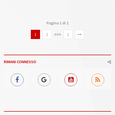
Nivard che controlla e sembra voler dosare lo sforzo del fuoriclasse
che nell'Amérique aveva vinto per dispersione. Ritmo veloce e
costante, con primi 600 da 1.09.4 e l'italiano Oasis Bi che è davanti,
avendo a lato Timoko e Trebol in percussione esterna, mentre Bold
Pagina 1 di 2
Eagle attende gli eventi in pariglia...
1
2
2
RIMANI CONNESSO