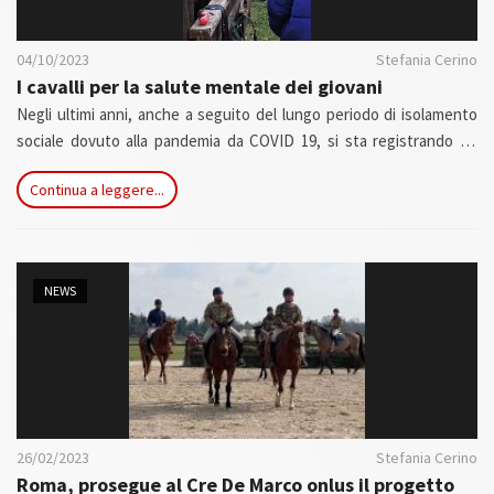
04/10/2023
Stefania Cerino
I cavalli per la salute mentale dei giovani
Negli ultimi anni, anche a seguito del lungo periodo di isolamento
sociale dovuto alla pandemia da COVID 19, si sta registrando un
preoccupante aumento dei problemi di salute mentale fra gli
Continua a leggere...
adolescenti. Si va dal più generico disagio sociale, a patologie
psichiatriche conclamate, che richiedono interventi complessi e
articolati, sia sul piano farmacologico, che su quello
psicoterapeutico e riabilitativo.
NEWS
26/02/2023
Stefania Cerino
Roma, prosegue al Cre De Marco onlus il progetto