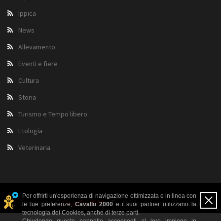
Ippica
News
Allevamento
Eventi e fiere
Cultura
Storia
Turismo e Tempo libero
Etologia
Veterinaria
Per offrirti un'esperienza di navigazione ottimizzata e in linea con
Copyright ©
Cavallo 2000
- Tutti i diritti sono riservati.
le tue preferenze,
Cavallo 2000
e i suoi partner utilizzano la
tecnologia dei Cookies, anche di terze parti.