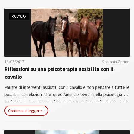
CULTURA
13/07/2017
Stefania Cerino
Riflessioni su una psicoterapia assistita con il
cavallo
Parlare di interventi assistiti con il cavallo e non pensare a tutte le
possibili correlazioni che quest’animale evoca nella psicologia del
profondo è quasi impossibile: analogamente è altrettanto facile
“banalizzare” i contenuti emotivi che la relazione uomo animale
Continua a leggere...
attiva e non farne quindi il corretto uso terapeutico. L’incontro
organizzato venerdì 7 luglio presso l’associazione MinD – Mettersi
in Discussione di Roma, con la supervisione scientifica dell’Istituto