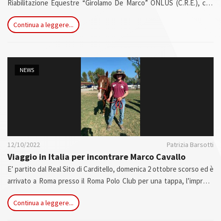
Riabilitazione Equestre “Girolamo De Marco” ONLUS (C.R.E.), che
da oltre trent’anni opera all'Ippodromo Militare dell’Esercito Italiano
Continua a leggere...
e sede del Centro Ippico Militare dei Lancieri di Montebello, il
progetto di Intervento Assistito con il Cavallo denominato
CAVALLI&FRIENDS,
dedicato ai minori ospiti di Comuni
Terapeutica.
NEWS
12/10/2022
Patrizia Barsotti
Viaggio in Italia per incontrare Marco Cavallo
E’ partito dal Real Sito di Carditello, domenica 2 ottobre scorso ed è
arrivato a Roma presso il Roma Polo Club per una tappa, l’impresa
del cavallo Esso e del suo Cavaliere Sam Adul, per promuovere in
Continua a leggere...
Italia la tutela della salute mentale e la prevenzione dei disturbi
psichiatrici.