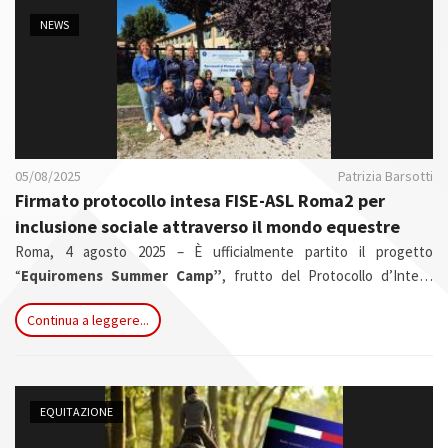
n
NEWS
05/08/2025
Patrizia Barsotti
Firmato protocollo intesa FISE-ASL Roma2 per
inclusione sociale attraverso il mondo equestre
Roma, 4 agosto 2025 – È ufficialmente partito il progetto
“
Equiromens Summer Camp”
, frutto del Protocollo d’Intesa
sottoscritto tra la Federazione Italiana Sport Equestri (FISE) e la
Continua a leggere...
ASL Roma 2, attraverso il Dipartimento Integrato di Salute Mentale,
Neuropsichiatria Infantile e Dipendenze Patologiche.
EQUITAZIONE