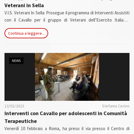
Veterani in Sella
V.I.S. Veterani In Sella: Prosegue il programma di Interventi Assistiti
con il Cavallo per il gruppo di Veterani dell’Esercito Italiano,
selezionati dal Centro Veterani della Difesa, che da settembre 2022
Continua a leggere...
hanno intrapreso questo percorso a Roma nel Centro di
Riabilitazione Equestre G. De Marco ONLUS, lavorando con i cavalli
resi disponibili dal Reggimento “Lancieri di Montebello”.
NEWS
13/02/2023
Stefania Cerino
Interventi con Cavallo per adolescenti in Comunità
Terapeutiche
Venerdì 10 febbraio a Roma, ha preso il via presso il Centro di