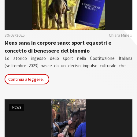
30/03/2025
Chiara Minelli
Mens sana in corpore sano: sport equestri e
concetto di benessere del binomio
Lo storico ingesso dello sport nella Costituzione Italiana
(settembre 2023) nasce da un deciso impulso culturale che ha
inesorabilmente condotto ad un cambiamento sul piano legislativo;
Continua a leggere...
occorre adesso che quanto ottenuto in Costituzione sul piano
teorico, torni alla società in termini attuativi attraverso
l’applicazione di quanto indicato dal legislatore.
NEWS