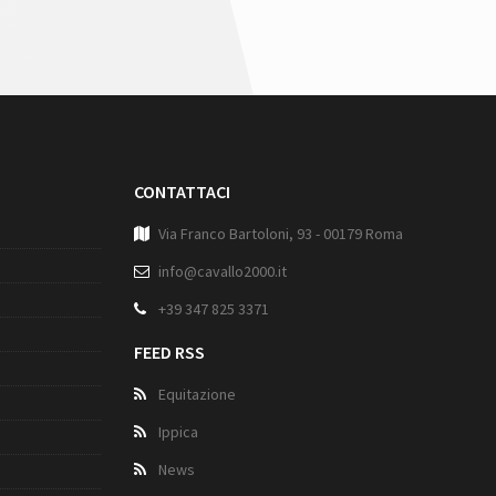
CONTATTACI
Via Franco Bartoloni, 93 - 00179 Roma
info@cavallo2000.it
+39 347 825 3371
FEED RSS
Equitazione
Ippica
News