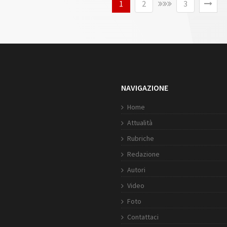
1
2
3
persone provenienti da tutto il resto d’Italia - a rompere il silenzio e
ndidandomi alla carica di Presidente della FISE...
NAVIGAZIONE
Home
Attualità
Rubriche
Redazione
Autori
Video
Foto
Contattaci