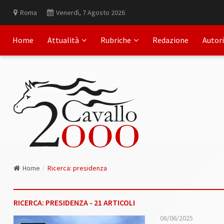
Roma
Venerdì, 7 Agosto 2026
Home
Attualità
Rubriche
Redazione
Autori
Home
Ricerca: presidenza
RICERCA: PRESIDENZA - 21 ARTICOLI
06/06/2025