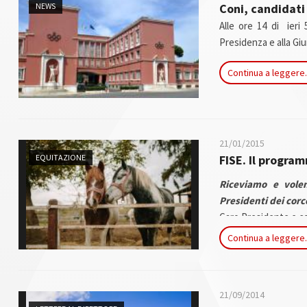
NEWS
Coni, candidati
Alle ore 14 di ieri
Presidenza e alla Giu
Roma, le seguenti
Continua a leggere.
ufficialmente la loro
21/01/2015
EQUITAZIONE
FISE. Il program
Riceviamo e volen
Presidenti dei corco
Caro Presidente e co
un anno e mezzo fa,
Continua a leggere.
approfittato della 
incalcolabile, ho m
un'analisi che ci 
21/09/2014
Federazione.