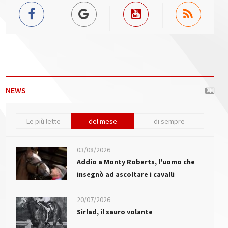
NEWS
Le più lette
del mese
di sempre
03/08/2026
Addio a Monty Roberts, l'uomo che
insegnò ad ascoltare i cavalli
20/07/2026
Sirlad, il sauro volante