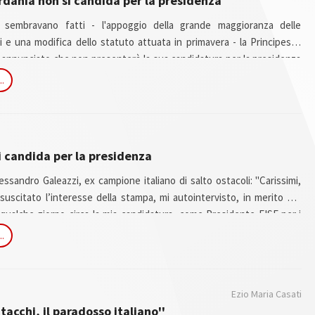
ordania non si candida per la presidenza
 sembravano fatti - l'appoggio della grande maggioranza delle
i e una modifica dello statuto attuata in primavera - la Principessa
a annunciato che non presenterà la sua candidatura per la presidenza
uestre Internazionale. E' in carica dal 2006 e per lei sarebbe stato il
..
 Principessa, moglie dello Sceicco Mohammed Al Maktoum, in un
.
si candida per la presidenza
essandro Galeazzi, ex campione italiano di salto ostacoli: "Carissimi,
uscitato l’interesse della stampa, mi autointervisto, in merito alla
a qualche giorno circa la mia candidatura come Presidente FISE,per i
peranno le Olimpiadi di Rio 2016.
..
ssa. Un giorno, mio padre (che era un medico affermato e non vicino
quando avevo 14 anni, mi disse “hai cominciato uno sport difficile e
Ezio Maria Casati
tacchi, il paradosso italiano''