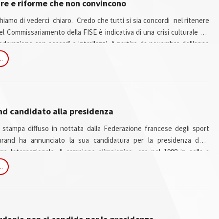
re e riforme che non convincono
hiamo di vederci chiaro. Credo che tutti si sia concordi nel ritenere
el Commissariamento della FISE è indicativa di una crisi culturale del
ederazione con accordi e intrallazzi. A partire da novembre dell'anno
e della FieraCavalli di Verona, abbiamo dato vita ad un processo di
..
ione del nostro sport, ne abbiamo identificato le aree strategiche ed
raccogliere idee progettuali per un programma da portare avanti nei
mo inoltre indetto le primarie per designare candidati alla presidenza
and candidato alla presidenza
stampa diffuso in nottata dalla Federazione francese degli sport
urand ha annunciato la sua candidatura per la presidenza della
e Internazionale. Il campione olimpionico, oro nel 1998 in sella a
residente della Federazione ferancese dal 1993 al 1998. Ufficiale della
..
residente dell'INSEP dal dicembre 2008. Durand ha detto che non farà
ella presentazione ufficiale dela candidatura (1 settembre).