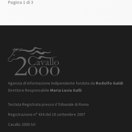
Pagina 1 di 3
parte di tante altre 
scendere in campo ca
Agenzia di Informazione Indipendente fondata da
Rodolfo Galdi
Direttore Responsabile
Maria Lucia Galli
Testata Registrata presso il Tribunale di Roma
Registrazione n° 434 del 18 settembre 2007
Cavallo 2000 Srl