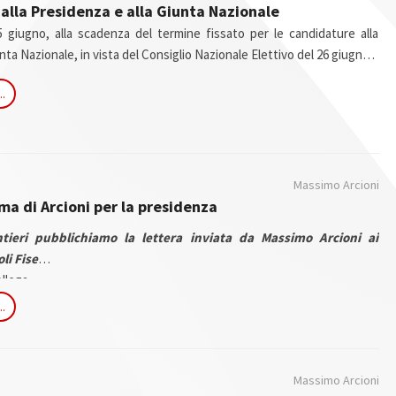
 alla Presidenza e alla Giunta Nazionale
 5 giugno, alla scadenza del termine fissato per le candidature alla
nta Nazionale, in vista del Consiglio Nazionale Elettivo del 26 giugno a
 persone, riportate in ordine alfabetico, hanno presentato
..
 candidatura:
Massimo Arcioni
ma di Arcioni per la presidenza
tieri pubblichiamo la lettera inviata da Massimo Arcioni ai
li Fise
llega,
 dopo il Commissariamento e dopo aver saputo che qualcuno si era
..
nostra fiducia perpetrando alle nostre spalle un dissesto economico
esso a punto insieme a molti di voi ed appassionati del cavallo,
ha portato a comprendere le cause del fallimento della nostra
Massimo Arcioni