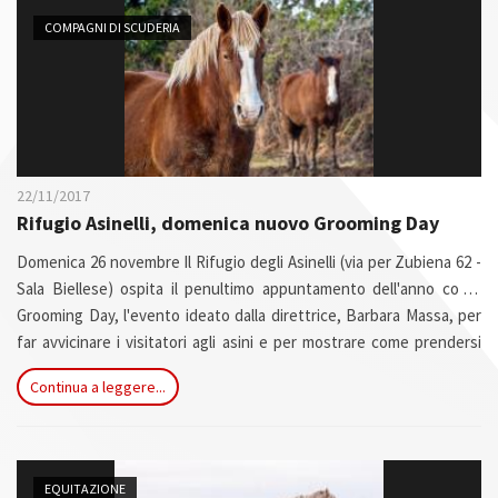
n
COMPAGNI DI SCUDERIA
22/11/2017
Rifugio Asinelli, domenica nuovo Grooming Day
Domenica 26 novembre Il Rifugio degli Asinelli (via per Zubiena 62 -
Sala Biellese) ospita il penultimo appuntamento dell'anno con il
Grooming Day, l'evento ideato dalla direttrice, Barbara Massa, per
far avvicinare i visitatori agli asini e per mostrare come prendersi
cura degli ospiti del centro.
Continua a leggere...
EQUITAZIONE