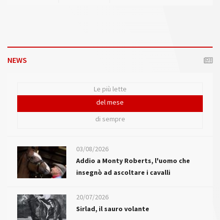
NEWS
Le più lette
del mese
di sempre
03/08/2026
Addio a Monty Roberts, l'uomo che
insegnò ad ascoltare i cavalli
20/07/2026
Sirlad, il sauro volante