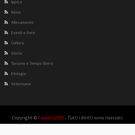
Ippica
News
Allevamento
Eventi e fiere
Cultura
Storia
Turismo e Tempo libero
Etologia
Veterinaria
Copyright ©
Cavallo 2000
- Tutti i diritti sono riservati.