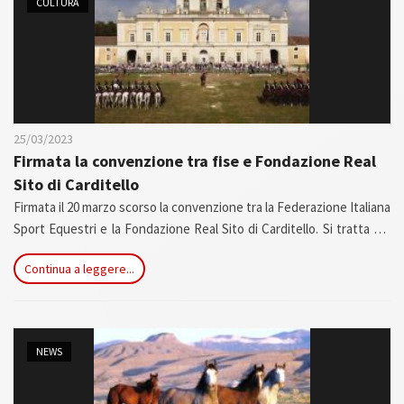
CULTURA
25/03/2023
Firmata la convenzione tra fise e Fondazione Real
Sito di Carditello
Firmata il 20 marzo scorso la convenzione tra la Federazione Italiana
Sport Equestri e la Fondazione Real Sito di Carditello. Si tratta del
rinnovo di un accordo che dal 2019 ha siglato l’intento, comune ai
Continua a leggere...
due enti, di promuovere il cavallo sportivo italiano, in particolare
con l’allevamento di cavalli della reale razza di Persano, una delle
attività a cui è dedita la fondazione che, dal 2016, gestisce il
complesso monumentale.
NEWS