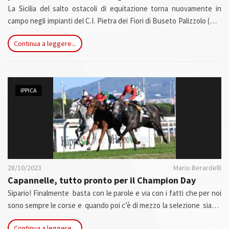
La Sicilia del salto ostacoli di equitazione torna nuovamente in
campo negli impianti del C.I. Pietra dei Fiori di Buseto Palizzolo (TP)
da venerdì 24 a domenica 26 ottobre, per individuare i binomi che
Continua a leggere...
rappresenteranno il Comitato FISE Sicilia in occasione del Gran
Premio delle Regioni Under 21 in programma in ArenaFISE
nell’ambito della 127^ Fieracavalli di Verona (6/9 novembre).
IPPICA
28/10/2023
Mario Berardelli
Capannelle, tutto pronto per il Champion Day
Sipario! Finalmente basta con le parole e via con i fatti che per noi
sono sempre le corse e quando poi c’è di mezzo la selezione siamo
ancora di più felici. Primo tempo , alle
Capannelle,
del
Champion
Continua a leggere...