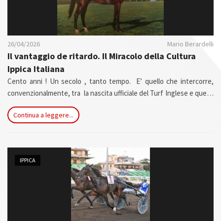
26/04/2026
Mario Berardelli
Il vantaggio de ritardo. Il Miracolo della Cultura
Ippica Italiana
Cento anni ! Un secolo , tanto tempo. E’ quello che intercorre,
convenzionalmente, tra la nascita ufficiale del Turf Inglese e quello
italiano. Un ritardo in partenza penalizzante che , apparentemente,
Continua a leggere...
ci ha privato di una sorta di know how che è per sempre rimasto
nella cultura di quella che chiamiamo la madre patria del Turf.
IPPICA