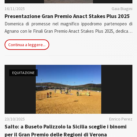
16/11/2025
Gaia Biagini
Presentazione Gran Premio Anact Stakes Plus 2025
Domenica di promesse nel magnifico ippodromo partenopeo di
Agnano con le Finali Gran Premio Anact Stakes Plus 2025, dedicate
al ricordo di Ubaldo La Porta e Marco Folli, allevatori italiani
Continua a leggere...
scomparsi precocemente.
EQUITAZIONE
23/10/2025
Enrico Perez
Salto: a Buseto Palizzolo la Sicilia sceglie i binomi
per il Gran Premio delle Regioni di Verona