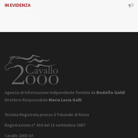
IN EVIDENZA
Agenzia di Informazione Indipendente fondata da
Rodolfo Galdi
Direttore Responsabile
Maria Lucia Galli
Testata Registrata presso il Tribunale di Roma
Registrazione n° 434 del 18 settembre 2007
Cavallo 2000 Srl