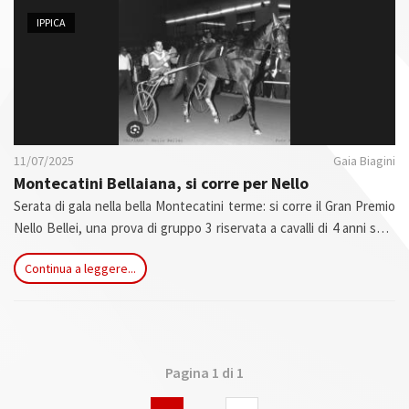
n
IPPICA
11/07/2025
Gaia Biagini
Montecatini Bellaiana, si corre per Nello
Serata di gala nella bella Montecatini terme: si corre il Gran Premio
Nello Bellei, una prova di gruppo 3 riservata a cavalli di 4 anni sulla
distanza dei 2040 metri, intitolata al maestro delle redini lunghe.
Continua a leggere...
Pagina 1 di 1