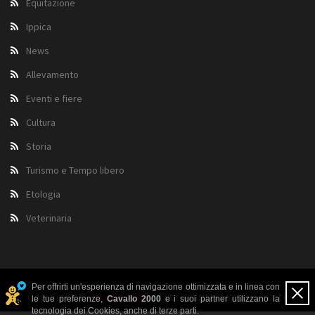
Equitazione
Ippica
News
Allevamento
Eventi e fiere
Cultura
Storia
Turismo e Tempo libero
Etologia
Veterinaria
Per offrirti un'esperienza di navigazione ottimizzata e in linea con
Copyright ©
Cavallo 2000
- Tutti i diritti sono riservati.
le tue preferenze,
Cavallo 2000
e i suoi partner utilizzano la
tecnologia dei Cookies, anche di terze parti.