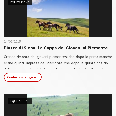
EQUITAZIONE
24/05/2015
Piazza di Siena. La Coppa dei Giovani al Piemonte
Grande rimonta dei giovani piemontesi che dopo la prima manche
erano quinti. Impresa del Piemonte che dopo la quinta posizione
della prima manche della Coppa dei Giovani Trofeo Challenge Bruno
Scolari , nella mattina di domenica 24 maggio, giornata di chiusura
Continua a leggere...
dello CSIO5* di Roma Piazza di Siena-Master Fratelli d'Inzeo, ha
ottenuto una bellissima vittoria,condita da 7 percorsi netti su 8...
EQUITAZIONE