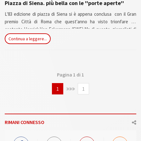
Piazza di Siena. più bella con le ''porte aperte''
L'83 edizione di piazza di Siena si è appena conclusa con il Gran
premio Città di Roma che quest'anno ha visto trionfare un
costante Henrick Von Eckermann (SWE) Ma di questo, giornalisti di
settore certo molto più preparati di me, sapranno scrivere di
Continua a leggere...
meglio. L'argomento che vorrei portare all'attenzione del lettore, è
stato il "libero ingresso" tutt'e quattro le giornate, esclusi i
pomeriggi di sabato e domenica.
Pagina 1 di 1
1
1
RIMANI CONNESSO