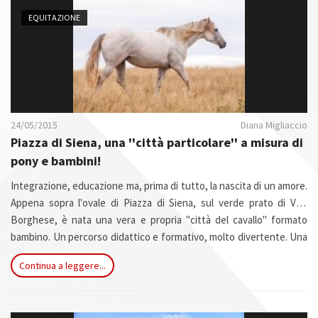
n
EQUITAZIONE
24/05/2015
Diana Migliaccio
Piazza di Siena, una ''città particolare'' a misura di
pony e bambini!
Integrazione, educazione ma, prima di tutto, la nascita di un amore.
Appena sopra l'ovale di Piazza di Siena, sul verde prato di Villa
Borghese, è nata una vera e propria "città del cavallo" formato
bambino. Un percorso didattico e formativo, molto divertente. Una
serie di attività mirate a creare un primo, ma completo, approccio
Continua a leggere...
con il cavallo e il suo mondo.