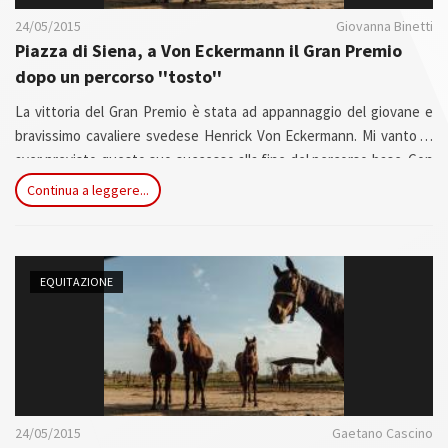
Stolberg della Verdina ha chiuso in settima posizione (tempo 60,03).
24/05/2015
Giovanna Binetti
Piazza di Siena, a Von Eckermann il Gran Premio
dopo un percorso ''tosto''
La vittoria del Gran Premio è stata ad appannaggio del giovane e
bravissimo cavaliere svedese Henrick Von Eckermann. Mi vanto di
aver previsto questo suo successo alla fine del percorso base. Con
una penalità nel secondo giro è stato il miglior risultato.
Continua a leggere...
EQUITAZIONE
24/05/2015
Gaetano Cascino