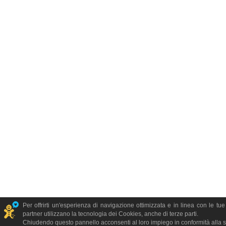
Per offrirti un'esperienza di navigazione ottimizzata e in linea con le tu
partner utilizzano la tecnologia dei Cookies, anche di terze parti.
Chiudendo questo pannello acconsenti al loro impiego in conformità alla