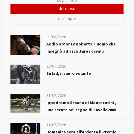
Le più lette
del mese
di sempre
03/08/2026
Addio a Monty Roberts, l'uomo che
insegnò ad ascoltare i cavalli
20/07/2026
Sirlad, il sauro volante
31/07/2026
Ippodromo Sesana di Montecatini ,
una serata nel segno di Cavallo2000
11/07/2026
Domenica sera all'Ardenza il Premio