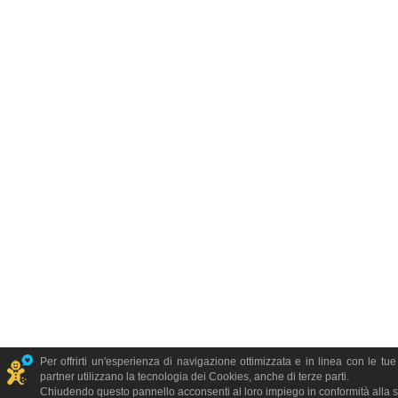
Per offrirti un'esperienza di navigazione ottimizzata e in linea con le tu
partner utilizzano la tecnologia dei Cookies, anche di terze parti.
Chiudendo questo pannello acconsenti al loro impiego in conformità alla