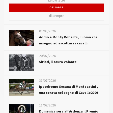
Le più lette
del mese
di sempre
03/08/2026
Addio a Monty Roberts, l'uomo che
insegnò ad ascoltare i cavalli
20/07/2026
Sirlad, il sauro volante
31/07/2026
Ippodromo Sesana di Montecatini ,
una serata nel segno di Cavallo2000
11/07/2026
Domenica sera all'Ardenza il Premio