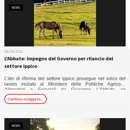
NEWS
08/04/2021
L'Abbate: impegno del Governo per rilancio del
settore ippico
L’iter di riforma del settore ippico prosegue nel solco del
lavoro iniziato al Ministero delle Politiche Agricole,
Alimentari e Forestali da Giuseppe L’Abbate, ex
sottosegretario ed esponente M5S in Commissione
Continua a leggere...
Agricoltura alla Camera. Il Governo ha difatti oggi accolto
l’impegno previsto da un ordine del giorno, a prima firma
del parlamentare 5 Stelle, presentato a Montecitorio
nell’ambito della discussione sul Decreto di riordino dei
Ministeri. ....
NEWS