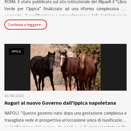
ROMA. È stato pubblicato sul sito istituzionale del Mipaaft il “Libro
Verde per l’Ippica” finalizzato ad una riforma complessiva del
comparto. Semplificazione e razionalizzazione della legislazione in
materia ippica, riesame delle disposizioni regolamentari in vigore
Continua a leggere...
con l’adozione di un Regolamento unico delle Corse ippiche,
garanzia di legalità ed effettiva applicazione delle leggi, grazie ad un
Codice deontologico per la sensibilizzazione e l’osservanza del
principio di lealtà e correttezza sportiva e mediante il Codice di
IPPICA
legalità degli ippodromi...
01/06/2018
Auguri al nuovo Governo dall'ippica napoletana
NAPOLI. "Questo governo nato dopo una gestazione complessa e
travagliata vede in prospettiva un’occasione unica di riunificazione
e pacificazione del paese, da nord a sud, rappresentata nello