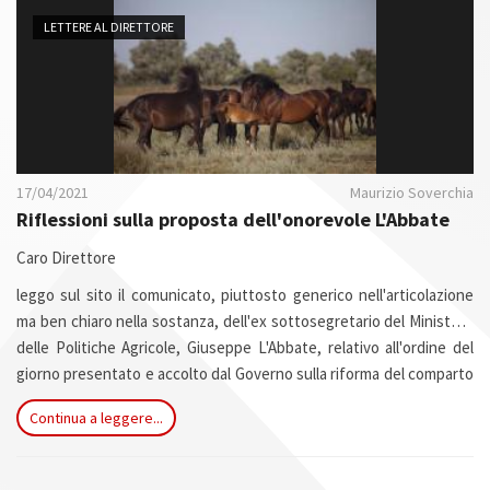
n
LETTERE AL DIRETTORE
17/04/2021
Maurizio Soverchia
Riflessioni sulla proposta dell'onorevole L'Abbate
Caro Direttore
leggo sul sito il comunicato, piuttosto generico nell'articolazione
ma ben chiaro nella sostanza, dell'ex sottosegretario del Ministero
delle Politiche Agricole, Giuseppe L'Abbate, relativo all'ordine del
giorno presentato e accolto dal Governo sulla riforma del comparto
ippico, lo scorso 8 aprile. Il nodo della proposta, già esplicitata
Continua a leggere...
dall'on. L'Abbate circa sei mesi fa, verte sulla separazione tra le
attività di allevamento e selezione, lasciate all'Agricoltura, e quelle
sportive, trasferite a una nuova struttura nell'ambito del CONI.