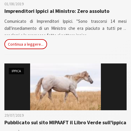
01/08/2019
Imprenditori Ippici al Ministro: Zero assoluto
Comunicato di Imprenditori Ippici. "Sono trascorsi 14 mesi
dall’insediamento di un Ministro che era piaciuto a tutti per i
proclami e le promesse fatte al settore ippico.
Per adesso a queste è seguito il nulla assoluto.
Continua a leggere...
Addirittura abbiamo assistito alle dimissioni di coloro che lui stesso
aveva coinvolto in una Task Force a cui era giusto dare fiducia,
anche se un anno di tempo ci era sembrato veramente esagerato. I
risultati del lavoro e le proposte...
IPPICA
29/07/2019
Pubblicato sul sito MIPAAFT il Libro Verde sull'ippica