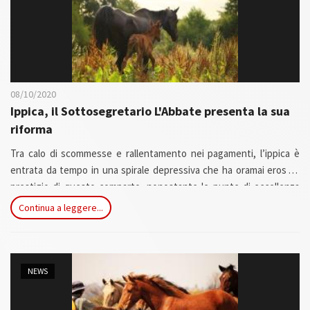
08/10/2020
Ippica, il Sottosegretario L'Abbate presenta la sua
riforma
Tra calo di scommesse e rallentamento nei pagamenti, l’ippica è
entrata da tempo in una spirale depressiva che ha oramai eroso il
prestigio di questo comparto, nonostante le punte di eccellenza
che tuttora l’Italia riesce ad esprimere a livello internazionale. Ciò
Continua a leggere...
che da anni viene promesso al settore, ovvero la sua riforma, è
stato presentato oggi dal Sottosegretario alle Politiche agricole,
con delega all’ippica, Giuseppe L’Abbate...
NEWS