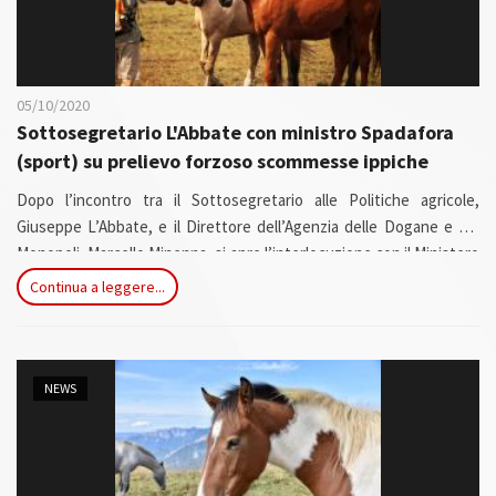
05/10/2020
Sottosegretario L'Abbate con ministro Spadafora
(sport) su prelievo forzoso scommesse ippiche
Dopo l’incontro tra il Sottosegretario alle Politiche agricole,
Giuseppe L’Abbate, e il Direttore dell’Agenzia delle Dogane e dei
Monopoli, Marcello Minenna, si apre l’interlocuzione con il Ministero
per le Politiche Giovanili e lo Sport per chiarire se le corse ippiche
Continua a leggere...
rientrano nel prelievo addizionale pari allo 0,5% del volume
complessivo sulle scommesse sportive, come previsto dalla
conversione in legge del Decreto Rilancio.
NEWS