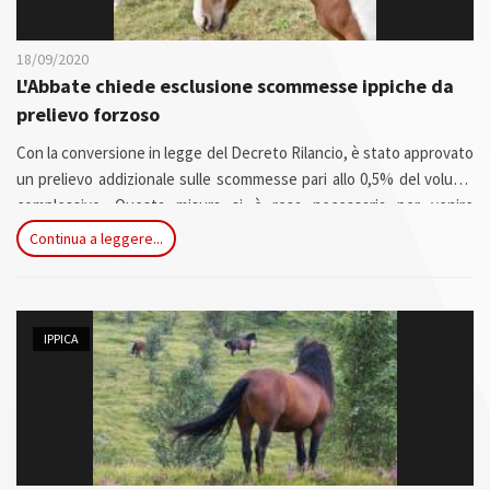
18/09/2020
L'Abbate chiede esclusione scommesse ippiche da
prelievo forzoso
Con la conversione in legge del Decreto Rilancio, è stato approvato
un prelievo addizionale sulle scommesse pari allo 0,5% del volume
complessivo. Questa misura si è resa necessaria per venire
incontro agli sport che maggiormente hanno subito le
Continua a leggere...
conseguenze del lockdown a seguito dell’epidemia Covid-19. Il
prelievo, però, ha incluso anche le scommesse ippiche che, ad oggi,
già sono costrette ad una tassazione sino al 47% circa, pari al
doppio delle altre.
IPPICA