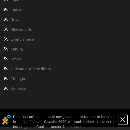
Ippica
News
Allevamento
Eventi e fiere
Cultura
Storia
Turismo e Tempo libero
Etologia
Veterinaria
Per offrirti un'esperienza di navigazione ottimizzata e in linea con
Copyright ©
Cavallo 2000
- Tutti i diritti sono riservati.
le tue preferenze,
Cavallo 2000
e i suoi partner utilizzano la
tecnologia dei Cookies, anche di terze parti.