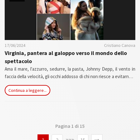
17/06/2024
Cristiano Canova
Virginia, pantera al galoppo verso il mondo dello
spettacolo
Ama il mare, l'azzurro, sedurre, la pasta, Johnny Depp, il vento in
faccia della velocità, gli occhi addosso di chi non riesce a evitarne la
sensualità, la luce degli occhi, la bocca viva e disegnata dal Cielo, il
Continua a leggere...
sorriso a tratti celato ma aperto, elegante e spontaneo e la magica
energia che sprigiona, libera come chi si è data la regola di inseguire
sempre e comunque i propri sogni...
Pagina 1 di 15