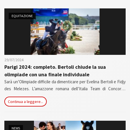
inclusione e alta prestazione sportiva, attirando appassionati e
famiglie ai piedi del Monte Rosa, in un clima di condivisione
EQUITAZIONE
autentica.
29/07/2024
Parigi 2024: completo. Bertoli chiude la sua
olimpiade con una finale individuale
Sarà un’Olimpiade difficile da dimenticare per Evelina Bertoli e Fidjy
des Melezes. L’amazzone romana dell’Italia Team di Concorso
Completo oggi, lunedì 29 luglio, ha preso parte alla sua prima finale
Continua a leggere...
olimpica riservata ai migliori venticinque binomi presenti a Parigi
2024.
NEWS