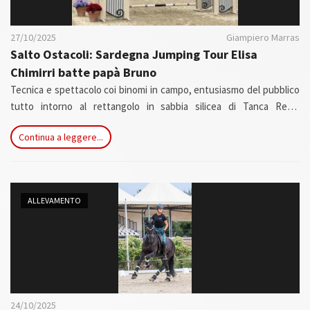
27/10/2025
Giampiero Marras
Salto Ostacoli: Sardegna Jumping Tour Elisa
Chimirri batte papà Bruno
Tecnica e spettacolo coi binomi in campo, entusiasmo del pubblico
tutto intorno al rettangolo in sabbia silicea di Tanca Regia
(Abbasanta). Le giornate di sabato e domenica sono state il degno
Continua a leggere...
epilogo per l'edizione numero 11 del Sardegna Jumping Tour,
concorso di salto ostacoli A6* che si è guadagnato l'attenzione
dell'equitazione nazionale anche per il montepremi da 93.500 euro.
ALLEVAMENTO
24/10/2025