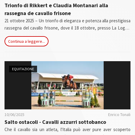
Trionfo di Rikkert e Claudia Montanari alla
rassegna de cavallo frisone
21 ottobre 2025 – Un trionfo di eleganza e potenza alla prestigiosa
rassegna del cavallo frisone, dove il 18 ottobre, presso La Loggia
(Torino), il magnifico Rikkert ha conquistato il primo posto con
Continua a leggere...
l'eccellente punteggio di 77,5 AA. In sella, l'amazzone Claudia
Montanari, che ha guidato con maestria il suo compagno di gara in
una performance capace di coniugare tecnica, armonia e carisma.
EQUITAZIONE
10/06/2025
Enrico Tonali
Salto ostacoli - Cavalli azzurri sottobanco
Che il cavallo sia un atleta, l'Italia può aver pure aver scoperto