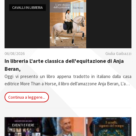
n
CAVALLI IN LIBRERIA
06/08/2026
Giulia Gaibazzi
In libreria
L'arte classica dell'equitazione
di Anja
Beran,
Oggi vi presento un libro appena tradotto in italiano dalla casa
editrice More Than a Horse, il libro dell'amazzone Anja Beran, L'arte
classica dell'equitazione.Non si tratta solo del parlare di un nuovo
Continua a leggere...
oggetto che arricchisce le nostre librerie, per me è molto di più e
anche per l'accademia di Equitazione in Armonia, che io
rappresento.
EVENTI E FIERE