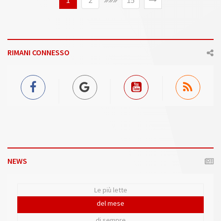
1
2
15
RIMANI CONNESSO
NEWS
Le più lette
del mese
di sempre