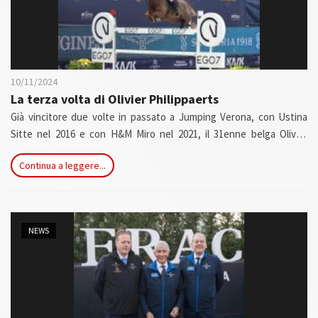
10/11/2024
La terza volta di
Olivier Philippaerts
Già vincitore due volte in passato a Jumping Verona, con Ustina
Sitte nel 2016 e con H&M Miro nel 2021, il 31enne belga Olivier
Philippaerts ha fatto tris oggi nel Premio n. 4 presented by EGO7
Continua a leggere...
(cat. a tempo; h 1,50; 30.000 €) in sella a Kwik Tweet, una 9 anni
KWPN con la quale fa coppia dalla fine dello scorso maggio dopo
essere entrata nella scuderia di famiglia nel luglio 2023.
NEWS