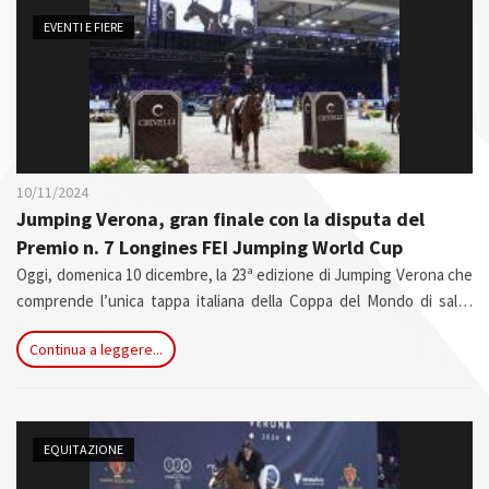
n
EVENTI E FIERE
10/11/2024
Jumping Verona
, gran finale con la disputa del
Premio n. 7 Longines FEI Jumping World Cup
Oggi, domenica 10 dicembre, la 23ª edizione di Jumping Verona che
comprende l’unica tappa italiana della Coppa del Mondo di salto
ostacoli, quarta assoluta della stagione 2024-2025, vivrà il suo gran
Continua a leggere...
finale con la disputa del Premio n. 7 Longines FEI Jumping World
Cup™ presented by KASK.
EQUITAZIONE