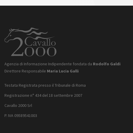
Agenzia di Informazione Indipendente fondata da
Rodolfo Galdi
Direttore Responsabile
Maria Lucia Galli
Testata Registrata presso il Tribunale di Roma
Registrazione n° 434 del 18 settembre 2007
Cavallo 2000 Srl
P. IVA 09589541003