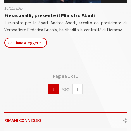
10/11/2024
Fieracavalli, presente il
Ministro Abodi
Il ministro per lo Sport Andrea Abodi, accolto dal presidente di
Veronafiere Federico Bricolo, ha ribadito la centralità di Fieracavalli
per lo sport internazionale. Si conclude oggi il programma sportivo
Continua a leggere...
della manifestazione veronese con le attese finali dei principali
concorsi in Arena FISE e al Westernshow, per finire con il Gran
Premio Longines Fei Jumping World Cup.
Pagina 1 di 1
1
1
RIMANI CONNESSO