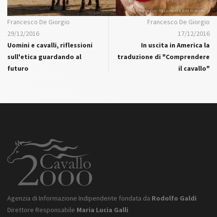
Francesco De Giorgio
Francesco De Giorgio
29/12/2016
17/12/2016
Uomini e cavalli, riflessioni
In uscita in America la
sull'etica guardando al
traduzione di "Comprendere
futuro
il cavallo"
Agenzia di Informazione Indipendente fondata da
Rodolfo Galdi
Direttore Responsabile
Maria Lucia Galli