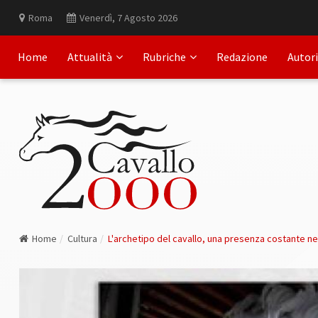
Roma
Venerdì, 7 Agosto 2026
Home
Attualità
Rubriche
Redazione
Autori
Home
Cultura
L'archetipo del cavallo, una presenza costante nel