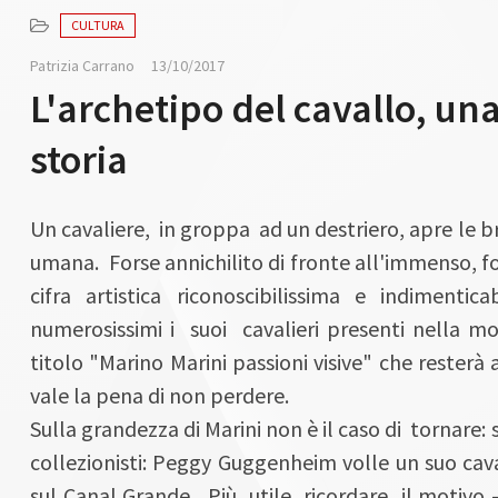
CULTURA
Patrizia Carrano
13/10/2017
L'archetipo del cavallo, un
storia
Un cavaliere, in groppa ad un destriero, apre le b
umana. Forse annichilito di fronte all'immenso, 
cifra artistica riconoscibilissima e indiment
numerosissimi i suoi cavalieri presenti nella mo
titolo "Marino Marini passioni visive" che resterà
vale la pena di non perdere.
Sulla grandezza di Marini non è il caso di tornare: 
collezionisti: Peggy Guggenheim volle un suo cava
sul Canal Grande. Più utile ricordare il motivo -