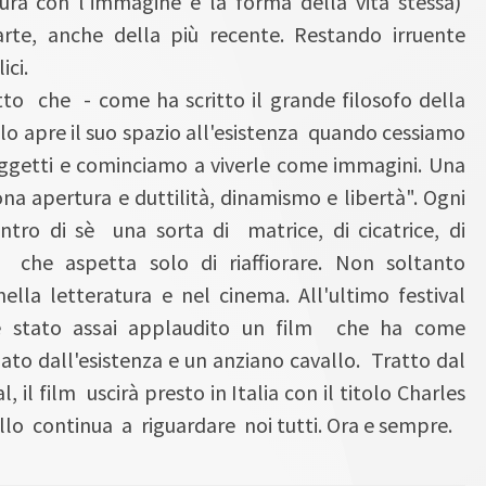
ura con l'immagine e la forma della vita stessa)
rte, anche della più recente. Restando irruente
ici.
atto che - come ha scritto il grande filosofo della
lo apre il suo spazio all'esistenza quando cessiamo
oggetti e cominciamo a viverle come immagini. Una
ona apertura e duttilità, dinamismo e libertà". Ogni
ro di sè una sorta di matrice, di cicatrice, di
, che aspetta solo di riaffiorare. Non soltanto
lla letteratura e nel cinema. All'ultimo festival
 è stato assai applaudito un film che ha come
ato dall'esistenza e un anziano cavallo. Tratto dal
, il film uscirà presto in Italia con il titolo Charles
o continua a riguardare noi tutti. Ora e sempre.