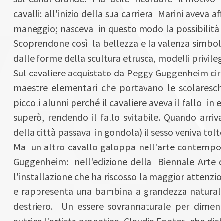
cavalli: all'inizio della sua carriera Marini aveva 
maneggio; nasceva in questo modo la possibilità di
Scoprendone così la bellezza e la valenza simbolic
dalle forme della scultura etrusca, modelli privileg
Sul cavaliere acquistato da Peggy Guggenheim circ
maestre elementari che portavano le scolaresche
piccoli alunni perché il cavaliere aveva il fallo i
superò, rendendo il fallo svitabile. Quando arriv
della città passava in gondola) il sesso veniva tol
Ma un altro cavallo galoppa nell'arte contempo
Guggenheim: nell'edizione della Biennale Arte d
l'installazione che ha riscosso la maggior attenzi
e rappresenta una bambina a grandezza natural
destriero. Un essere sovrannaturale per dimensi
autrice l'artista argentina Claudia Fontes, che dich