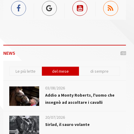
NEWS
Le più lette
del mese
di sempre
03/08/2026
Addio a Monty Roberts, l'uomo che
insegnò ad ascoltare i cavalli
20/07/2026
Sirlad, il sauro volante