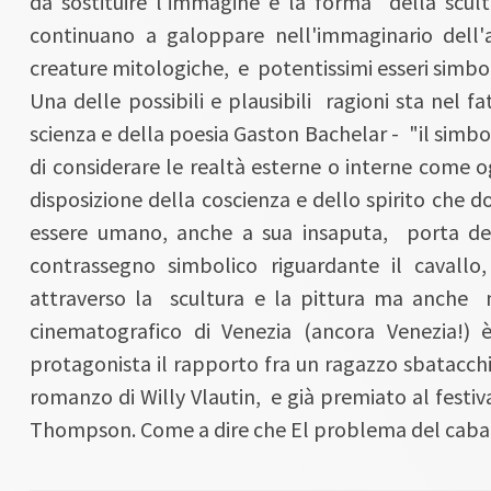
da sostituire l'immagine e la forma della scult
continuano a galoppare nell'immaginario dell'a
creature mitologiche, e potentissimi esseri simbol
Una delle possibili e plausibili ragioni sta nel f
scienza e della poesia Gaston Bachelar - "il simbo
di considerare le realtà esterne o interne come 
disposizione della coscienza e dello spirito che d
essere umano, anche a sua insaputa, porta dent
contrassegno simbolico riguardante il cavallo
attraverso la scultura e la pittura ma anche ne
cinematografico di Venezia (ancora Venezia!)
protagonista il rapporto fra un ragazzo sbatacchi
romanzo di Willy Vlautin, e già premiato al festival
Thompson. Come a dire che El problema del caball