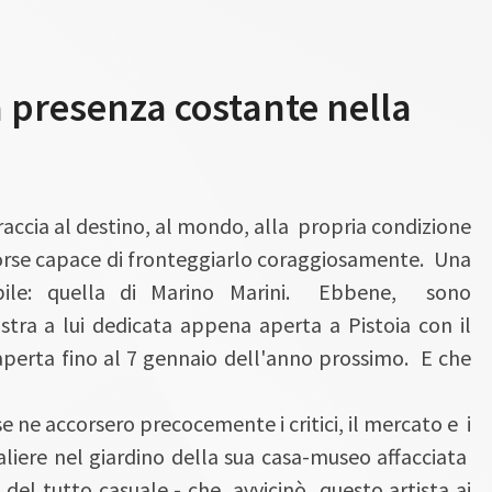
a presenza costante nella
raccia al destino, al mondo, alla propria condizione
forse capace di fronteggiarlo coraggiosamente. Una
icabile: quella di Marino Marini. Ebbene, sono
stra a lui dedicata appena aperta a Pistoia con il
 aperta fino al 7 gennaio dell'anno prossimo. E che
se ne accorsero precocemente i critici, il mercato e i
liere nel giardino della sua casa-museo affacciata
 del tutto casuale - che avvicinò questo artista ai