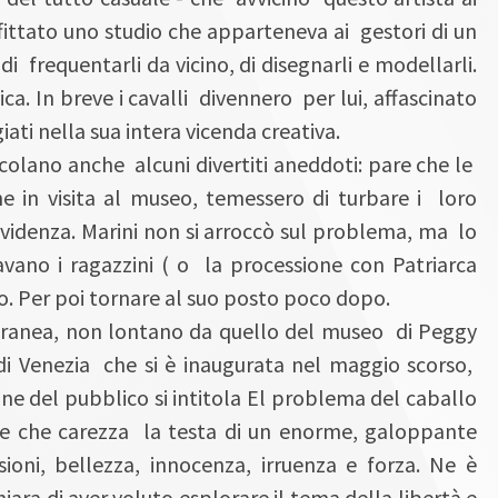
affittato uno studio che apparteneva ai gestori di un
 frequentarli da vicino, di disegnarli e modellarli.
a. In breve i cavalli divennero per lui, affascinato
iati nella sua intera vicenda creativa.
olano anche alcuni divertiti aneddoti: pare che le
 in visita al museo, temessero di turbare i loro
n evidenza. Marini non si arroccò sul problema, ma lo
avano i ragazzini ( o la processione con Patriarca
to. Per poi tornare al suo posto poco dopo.
ranea, non lontano da quello del museo di Peggy
i Venezia che si è inaugurata nel maggio scorso,
one del pubblico si intitola El problema del caballo
e che carezza la testa di un enorme, galoppante
oni, bellezza, innocenza, irruenza e forza. Ne è
iara di aver voluto esplorare il tema della libertà e