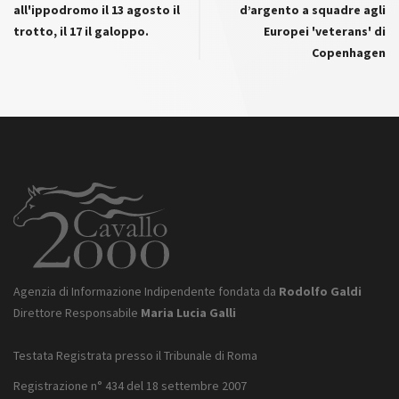
all'ippodromo il 13 agosto il
d’argento a squadre agli
trotto, il 17 il galoppo.
Europei 'veterans' di
Copenhagen
Agenzia di Informazione Indipendente fondata da
Rodolfo Galdi
Direttore Responsabile
Maria Lucia Galli
Testata Registrata presso il Tribunale di Roma
Registrazione n° 434 del 18 settembre 2007