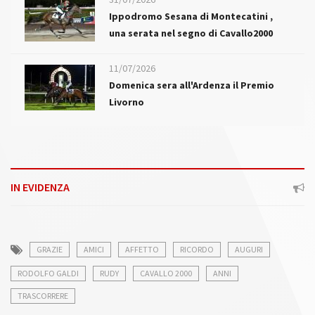
Ippodromo Sesana di Montecatini ,
una serata nel segno di Cavallo2000
11/07/2026
Domenica sera all'Ardenza il Premio
Livorno
IN EVIDENZA
GRAZIE
AMICI
AFFETTO
RICORDO
AUGURI
RODOLFO GALDI
RUDY
CAVALLO 2000
ANNI
TRASCORRERE