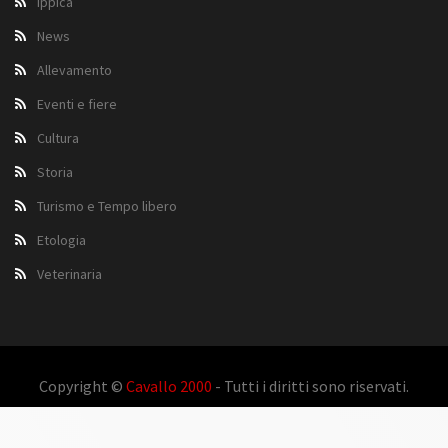
Ippica
News
Allevamento
Eventi e fiere
Cultura
Storia
Turismo e Tempo libero
Etologia
Veterinaria
Copyright ©
Cavallo 2000
- Tutti i diritti sono riservati.