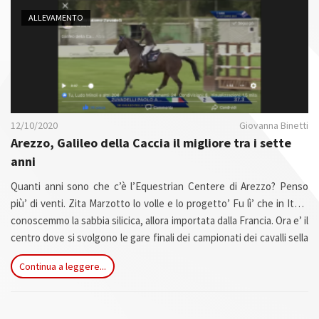
n
ALLEVAMENTO
12/10/2020
Giovanna Binetti
Arezzo, Galileo della Caccia il migliore tra i sette
anni
Quanti anni sono che c’è l’Equestrian Centere di Arezzo? Penso
più’ di venti. Zita Marzotto lo volle e lo progetto’ Fu lì’ che in Italia
conoscemmo la sabbia silicica, allora importata dalla Francia. Ora e’ il
centro dove si svolgono le gare finali dei campionati dei cavalli sella
italiani che hanno luogo all’inizio di ottobre ed i campi sono tanti
Continua a leggere...
con una manutenzione perfetta.