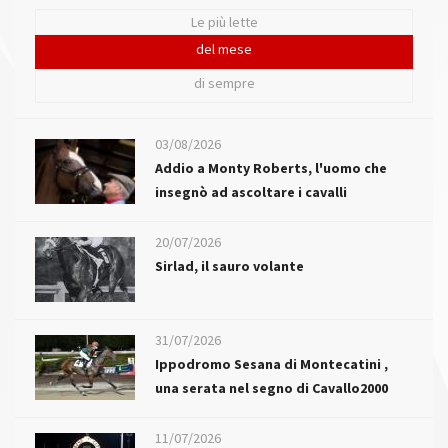
Le più lette
del mese
di sempre
03/08/2026
Addio a Monty Roberts, l'uomo che
insegnò ad ascoltare i cavalli
20/07/2026
Sirlad, il sauro volante
31/07/2026
Ippodromo Sesana di Montecatini ,
una serata nel segno di Cavallo2000
11/07/2026