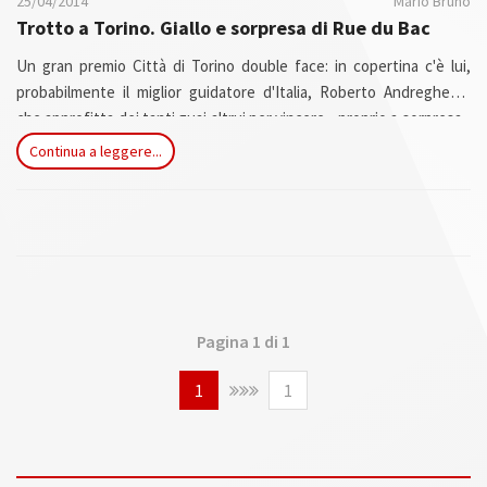
25/04/2014
Mario Bruno
Trotto a Torino. Giallo e sorpresa di Rue du Bac
Un gran premio Città di Torino double face: in copertina c'è lui,
probabilmente il miglior guidatore d'Italia, Roberto Andreghetti,
che approfitta dei tanti guai altrui per vincere - proprio a sorpresa -
con Rue du Bac. Acquistato una quindicina di giorni fa da una
Continua a leggere...
cordata franco-svedese, allenato dal crack francese Fabrice Souloy
ma allevato da casa madre torinese, l'allevamento Bolgheri dei
signori Grosso...
Pagina 1 di 1
1
1