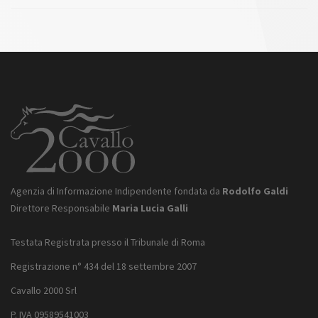
Agenzia di Informazione Indipendente fondata da
Rodolfo Galdi
Direttore Responsabile
Maria Lucia Galli
Testata Registrata presso il Tribunale di Roma
Registrazione n° 434 del 18 settembre 2007
Cavallo 2000 Srl
P. IVA 09589541003