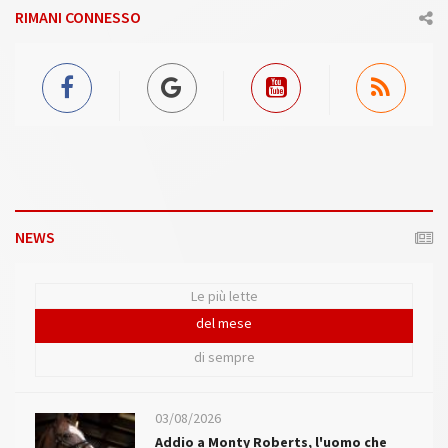
RIMANI CONNESSO
NEWS
Le più lette
del mese
di sempre
03/08/2026
Addio a Monty Roberts, l'uomo che