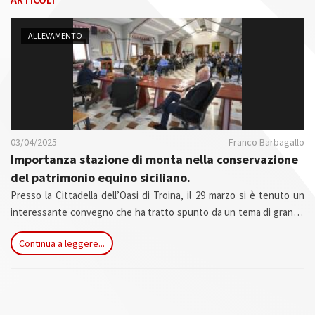
n
ALLEVAMENTO
03/04/2025
Franco Barbagallo
Importanza stazione di monta nella conservazione
del patrimonio equino siciliano.
Presso la Cittadella dell’Oasi di Troina, il 29 marzo si è tenuto un
interessante convegno che ha tratto spunto da un tema di grande
rilevanza, quale è quello delle stazioni di Monta, per occuparsi più in
Continua a leggere...
generale di alcune tematiche sulle razze autoctone equine
siciliane.I saluti di prammatica hanno visto intervenire brevemente
il Sindaco della città Ing. Alfio Giachino e l’onorevole Fabio Venezia.
Entrambi hanno garantito il loro interessamento e impegno
personale e istituzionale a favore delle razze autoctone siciliane.