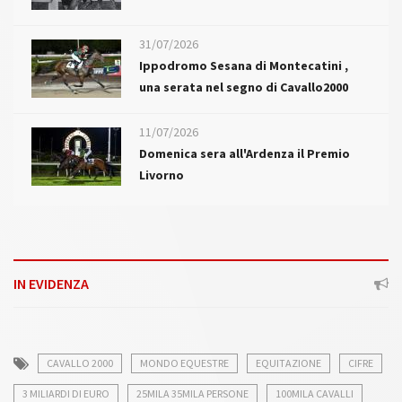
31/07/2026
Ippodromo Sesana di Montecatini ,
una serata nel segno di Cavallo2000
11/07/2026
Domenica sera all'Ardenza il Premio
Livorno
IN EVIDENZA
CAVALLO 2000
MONDO EQUESTRE
EQUITAZIONE
CIFRE
3 MILIARDI DI EURO
25MILA 35MILA PERSONE
100MILA CAVALLI