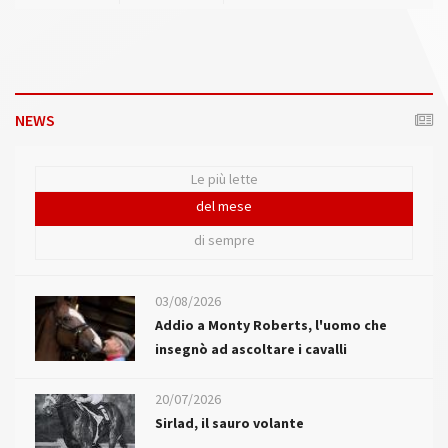
NEWS
Le più lette
del mese
di sempre
03/08/2026
Addio a Monty Roberts, l'uomo che
insegnò ad ascoltare i cavalli
20/07/2026
Sirlad, il sauro volante