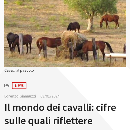
n
Cavalli al pascolo
NEWS
Lorenzo Giannuzzi
08/01/2024
Il mondo dei cavalli: cifre
sulle quali riflettere