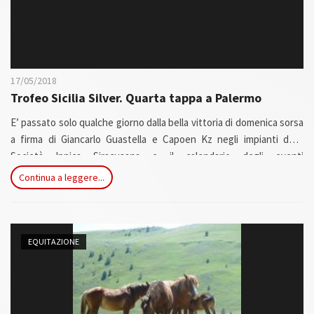
17/05/2018
Trofeo Sicilia Silver. Quarta tappa a Palermo
E’ passato solo qualche giorno dalla bella vittoria di domenica sorsa
a firma di Giancarlo Guastella e Capoen Kz negli impianti della
Società Ippica Siracusana e il calendario degli eventi
dell’equitazione siciliana va avanti senza sosta.
Continua a leggere...
EQUITAZIONE