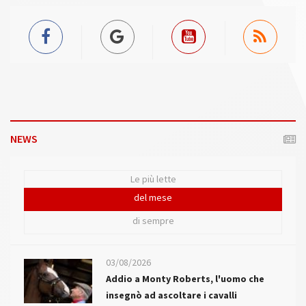
NEWS
Le più lette
del mese
di sempre
03/08/2026
Addio a Monty Roberts, l'uomo che
insegnò ad ascoltare i cavalli