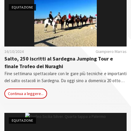
n
EQUITAZIONE
16/10/2024
Giampiero Marras
Salto, 250 iscritti al Sardegna Jumping Tour e
finale Trofeo dei Nuraghi
Fine settimana spettacolare con le gare più tecniche e importanti
del salto ostacoli in Sardegna. Da oggi sino a domenica 20 ottobre
gli impianti
Agris di Tanca Regia
(Abbasanta) ospitano il Sardegna
Continua a leggere...
Jumping Tour, concorso nazionale A6* e la finale del Trofeo dei
Nuraghi per i cavalli nati e allevati nell'isola di 4, 5, 6, e 7 anni e oltre.
EQUITAZIONE