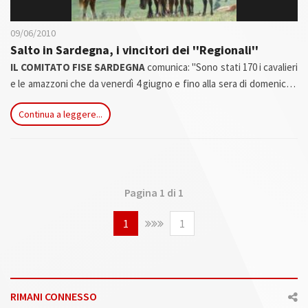
09/06/2010
Salto in Sardegna, i vincitori dei ''Regionali''
IL COMITATO FISE SARDEGNA
comunica: "Sono stati 170 i cavalieri
e le amazzoni che da venerdì 4 giugno e fino alla sera di domenica 7
hanno calcato il campo gara in erba della Società Oristanese di
Continua a leggere...
Equitazione...
Pagina 1 di 1
1
1
RIMANI CONNESSO