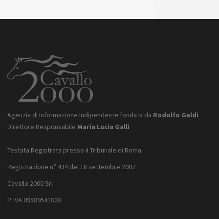
Agenzia di Informazione Indipendente fondata da
Rodolfo Galdi
Direttore Responsabile
Maria Lucia Galli
Testata Registrata presso il Tribunale di Roma
Registrazione n° 434 del 18 settembre 2007
Cavallo 2000 Srl
P. IVA 09589541003