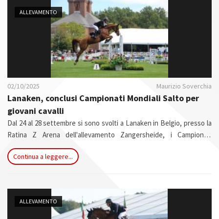
n
ALLEVAMENTO
02/10/2025
Maurizio Soverchia
Lanaken, conclusi Campionati Mondiali Salto per
giovani cavalli
Dal 24 al 28 settembre si sono svolti a Lanaken in Belgio, presso la
Ratina Z Arena dell'allevamento Zangersheide, i Campionati
Mondiali di Salto per giovani cavalli - da 5 a 7 anni - organizzati dalla
Continua a leggere...
Federazione Mondiale degli Allevatori del Cavallo Sportivo
(WBFSH).
ALLEVAMENTO