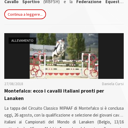
Cavallo Sportivo
(WBFSH) e la
Federazione Equestre
Internazionale (FEI)
organizzano il Campionato Mondiale per i
Continua a leggere...
Cavalli Giovani di 5,6 e 7 anni, nelle tre discipline olimpiche: salto
ostacoli, dressage e completo.
ALLEVAMENTO
27/08/2018
Daniela Cursi
Montefalco: ecco i cavalli italiani pronti per
Lanaken
La tappa del Circuito Classico MIPAAF di Montefalco si è conclusa
oggi, 26 agosto, con la qualificazione e selezione dei giovani cavalli
italiani ai Campionati del Mondo di Lanaken (Belgio, 13/16