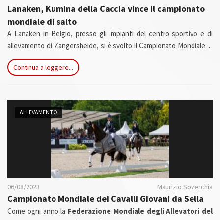
Lanaken, Kumina della Caccia vince il campionato
mondiale di salto
A Lanaken in Belgio, presso gli impianti del centro sportivo e di
allevamento di Zangersheide, si è svolto il Campionato Mondiale di
salto a ostacoli riservato ai giovani cavalli di 5, 6 e 7 anni.Il classico
Continua a leggere...
appuntamento, giunto alla ventottesima edizione , è organizzato
dalla Federazione Mondiale Allevatori del Cavallo Sportivo (WBFSH)
e dalla Federazione Equestre Internazionale (FEI)
ALLEVAMENTO
06/08/2023
Maurizio Soverchia
Campionato Mondiale dei Cavalli Giovani da Sella
Come ogni anno la
Federazione Mondiale degli Allevatori del