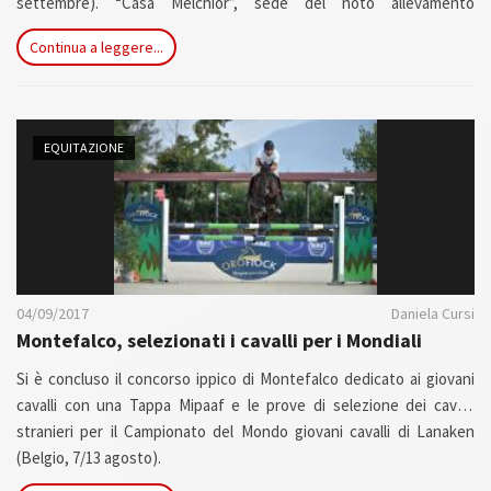
settembre). “Casa Melchior”, sede del noto allevamento
Zangersheide, accoglierà i primi tre classificati tra i soggetti di 5, 6
Continua a leggere...
e 7 anni.
EQUITAZIONE
04/09/2017
Daniela Cursi
Montefalco, selezionati i cavalli per i Mondiali
Si è concluso il concorso ippico di Montefalco dedicato ai giovani
cavalli con una Tappa Mipaaf e le prove di selezione dei cavalli
stranieri per il Campionato del Mondo giovani cavalli di Lanaken
(Belgio, 7/13 agosto).
In conclusione dell’evento ospitato presso le strutture dell’Horses