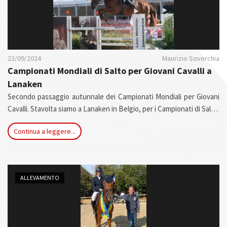
23/09/2024
Maurizio Soverchia
Campionati Mondiali di Salto per Giovani Cavalli a
Lanaken
Secondo passaggio autunnale dei Campionati Mondiali per Giovani
Cavalli. Stavolta siamo a Lanaken in Belgio, per i Campionati di Salto.
L'evento è stato curato dalla Federazione Equestre Internazionale
Continua a leggere...
(FEI) e dalla Federazione Mondiale degli Allevatori del cavallo
Sportivo (WBFSH), e si è tenuto in quattro giorni, terminando
domenica 22 settembre con le Finali.
ALLEVAMENTO