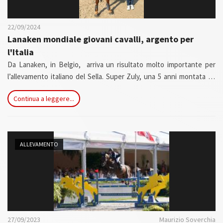
22/09/2024
Lanaken mondiale giovani cavalli, argento per
l'Italia
Da Lanaken, in Belgio, arriva un risultato molto importante per
l’allevamento italiano del Sella. Super Zuly, una 5 anni montata da
Diego Pagano del Girasole Team, ha infatti conquistato l’argento
Continua a leggere...
nella propria categoria ai FEI WBFSH Jumping World Breeding
Championship for Young Horses in corso di svolgimento appunto in
Belgio.
ALLEVAMENTO
27/09/2023
Maurizio Soverchia