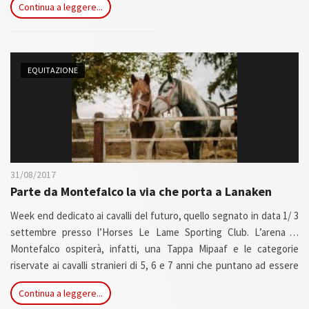
Continua a leggere...
Le Lame Sporting Club, il selezionatore federale Marco Porro ha
reso noti i cavalli stranieri selezionati per la sfida in programma in
casa Melchior, sede del noto allevamento Zangersheide...
EQUITAZIONE
31/08/2017
Parte da Montefalco la via che porta a Lanaken
Week end dedicato ai cavalli del futuro, quello segnato in data 1/ 3
settembre presso l’Horses Le Lame Sporting Club. L’arena di
Montefalco ospiterà, infatti, una Tappa Mipaaf e le categorie
riservate ai cavalli stranieri di 5, 6 e 7 anni che puntano ad essere
selezionati per il Campionato del Mondo Giovani Cavalli in
Continua a leggere...
programma a Lanaken (19/24 settembre). Queste ultime categorie