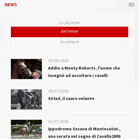
NEWS
Le più lette
del mese
di sempre
03/08/2026
Addio a Monty Roberts, l'uomo che
insegnò ad ascoltare i cavalli
20/07/2026
Sirlad, il sauro volante
31/07/2026
Ippodromo Sesana di Montecatini ,
una serata nel segno di Cavallo2000