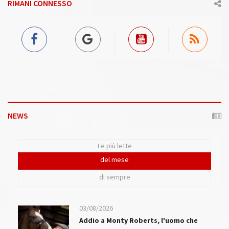
RIMANI CONNESSO
NEWS
Le più lette
del mese
di sempre
03/08/2026
Addio a Monty Roberts, l'uomo che