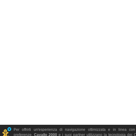
Per offrirti un'esperienza di navigazione ottimizzata e in linea con
preferenze,
Cavallo 2000
e i suoi partner utilizzano la tecnologia dei 