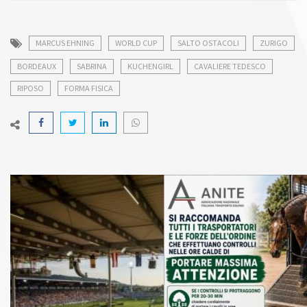
MARCUS EHNING
WORLD CUP
SALTO OSTACOLI
ZURIGO
BORDEAUX
SABRINA
KUCHENGIRL
CAVALIERE TEDESCO
RIPOSO
FORMA FISICA