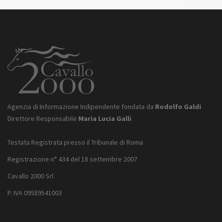
Agenzia di Informazione Indipendente fondata da
Rodolfo Galdi
Direttore Responsabile
Maria Lucia Galli
Testata Registrata presso il Tribunale di Roma
Registrazione n° 434 del 18 settembre 2007
Cavallo 2000 Srl
P. IVA 09589541003