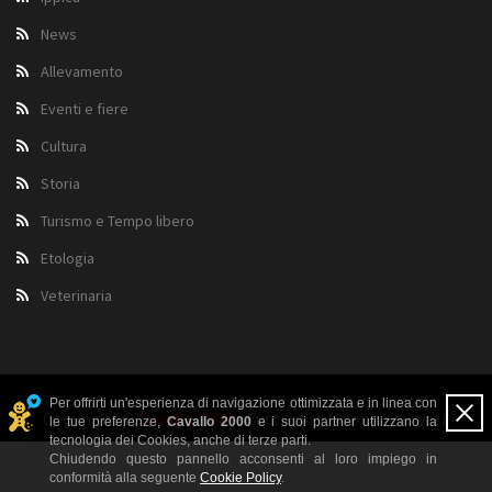
News
Allevamento
Eventi e fiere
Cultura
Storia
Turismo e Tempo libero
Etologia
Veterinaria
Per offrirti un'esperienza di navigazione ottimizzata e in linea con
Copyright ©
Cavallo 2000
- Tutti i diritti sono riservati.
le tue preferenze,
Cavallo 2000
e i suoi partner utilizzano la
tecnologia dei Cookies, anche di terze parti.
Chiudendo questo pannello acconsenti al loro impiego in
conformità alla seguente
Cookie Policy
.