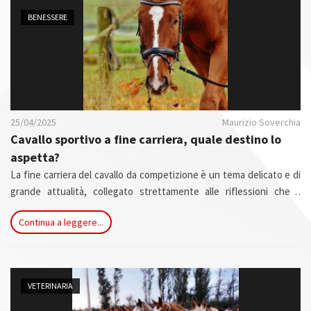
n
BENESSERE
25/04/2025
Maurizio Soverchia
Cavallo sportivo a fine carriera, quale destino lo
aspetta?
La fine carriera del cavallo da competizione è un tema delicato e di
grande attualità, collegato strettamente alle riflessioni che il
mondo del cavallo effettua sul benessere animale. Non riguarda
Continua a leggere...
solo la fine dell'attività sportiva, ma soprattutto la fine della vita del
nostro amico equino.
VETERINARIA