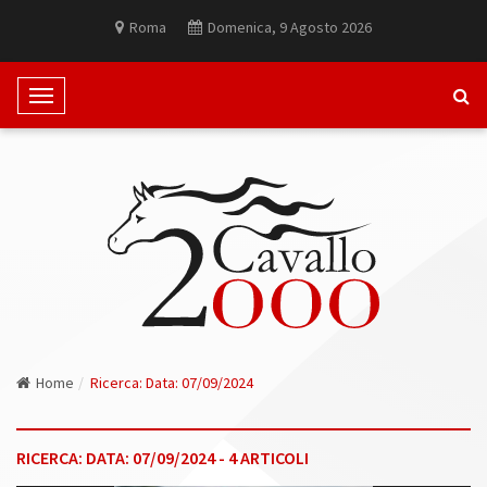
Roma
Domenica, 9 Agosto 2026
T
o
g
g
l
e
N
a
v
i
g
Home
Ricerca: Data: 07/09/2024
a
t
i
RICERCA: DATA: 07/09/2024 - 4 ARTICOLI
o