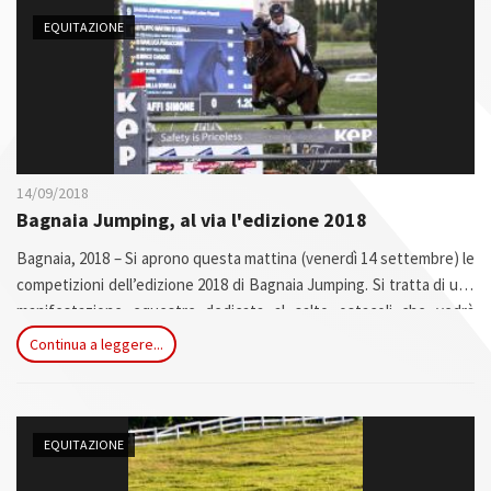
n
EQUITAZIONE
14/09/2018
Bagnaia Jumping, al via l'edizione 2018
Bagnaia, 2018 – Si aprono questa mattina (venerdì 14 settembre) le
competizioni dell’edizione 2018 di Bagnaia Jumping. Si tratta di una
manifestazione equestre dedicata al salto ostacoli che vedrà
avvicendarsi sul campo gara, allestito accanto al green del Royal
Continua a leggere...
Golf Bagnaia di Murlo (Siena)....
EQUITAZIONE