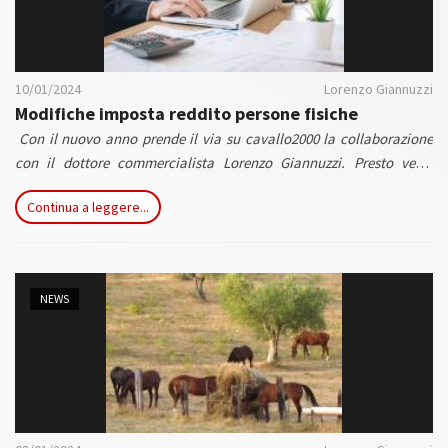
10/01/2024
Lorenzo Giannuzzi
Modifiche imposta reddito persone fisiche
Con il nuovo anno prende il via su cavallo2000 la collaborazione
con il dottore commercialista Lorenzo Giannuzzi. Presto verrà
aperta una rubrica specifica all'interno della quale i nosti lettori
Continua a leggere...
potranno trovare informazioni sutili, soprattutto rispetto al settore
che ci i
nteressa, sull'insieme di regole
e procedure da seguire per
essere in regola in termini fiscali e legali.
NEWS