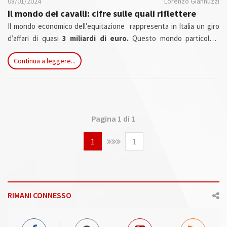
08/01/2024
Lorenzo Giannuzzi
Il mondo dei cavalli: cifre sulle quali riflettere
Il mondo economico dell’equitazione rappresenta in Italia un giro
d’affari di quasi
3 miliardi di euro.
Questo mondo particolare
occupa dalle
25mila alle 35mila
persone da Nord a Sud, e
Continua a leggere...
coinvolge
100mila cavalli
negli allevamenti, con una spesa totale
annuale sostenuta dai praticanti di questo sport di 1,7 miliardi di
euro, tra attività dirette e indirette
Pagina 1 di 1
1
1
RIMANI CONNESSO