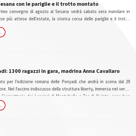
esana con le pariglie e il trotto montato
 primo convegno di agosto al Sesana vedrà sabato sera mandare in
e più attese dell'estate, la storica corsa delle pariglie e il trotto
a alla sella della quale l'ippodromo di Montecatini da alcune stagioni è
..
scenico estivo facendo da pendant alle prove ospitate nel resto
odromo di Milano.
di: 1300 ragazzi in gara, madrina Anna Cavallaro
to per l’edizione romana delle Ponyadi che andrà in scena dal 29
re. Nel fascino indiscusso della struttura liberty, immersa nel verde
 Giannattasio dei Lancieri di Montebello a Tor di Quinto, sono ben
remo popolare gli 8 campi gara tra erba e sabbia, la zona dedicata al
..
er l’endurance e 6 campi prova, insieme a 1.300 giovanissimi.
 cui si daranno battaglia per la conquista di medaglie nelle 17 tra
à le rappresentative di 19 Regioni e della Repubblica di San Marino che
nto ludico più atteso...