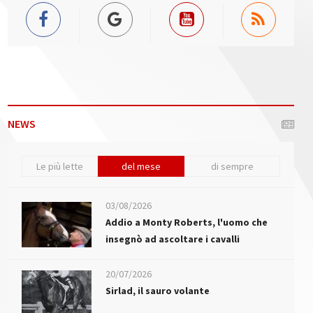
NEWS
Le più lette
del mese
di sempre
03/08/2026
Addio a Monty Roberts, l'uomo che
insegnò ad ascoltare i cavalli
20/07/2026
Sirlad, il sauro volante