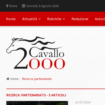
Roma
Giovedì, 6 Agosto 2026
Home
Attualità
Rubriche
Redazione
Autori
Home
Ricerca: partenariato
RICERCA: PARTENARIATO - 5 ARTICOLI
31/07/2024