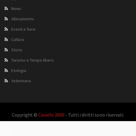
News
Allevamento
Eventi e fiere
Cultura
Storia
Turismo e Tempo libero
Etologia
Veterinaria
Copyright ©
Cavallo 2000
- Tutti i diritti sono riservati.