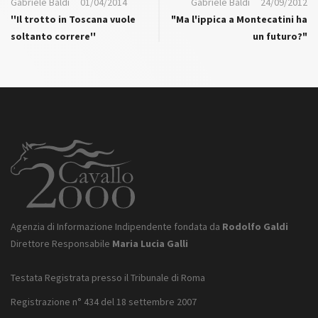
Gabriele Baldi
01/04/2014
Gabriele Baldi
24/09/2012
''Il trotto in Toscana vuole
"Ma l'ippica a Montecatini ha
soltanto correre''
un futuro?"
Agenzia di Informazione Indipendente fondata da
Rodolfo Galdi
Direttore Responsabile
Maria Lucia Galli
Testata Registrata presso il Tribunale di Roma
Registrazione n° 434 del 18 settembre 2007