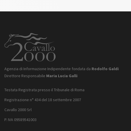
Agenzia di Informazione Indipendente fondata da
Rodolfo Galdi
Direttore Responsabile
Maria Lucia Galli
Testata Registrata presso il Tribunale di Roma
Registrazione n° 434 del 18 settembre 2007
Cavallo 2000 Srl
P. IVA 09589541003